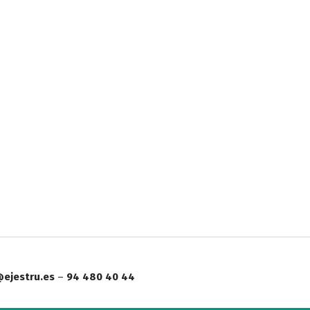
ejestru.es
–
94 480 40 44