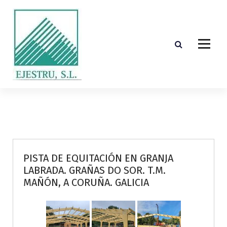
S
k
i
p
t
o
c
o
Diseño, cálculo, suministro y montaje de estructuras de madera laminada encolada
n
t
e
n
t
PISTA DE EQUITACIÓN EN GRANJA
LABRADA. GRAÑAS DO SOR. T.M.
MAÑÓN, A CORUÑA. GALICIA