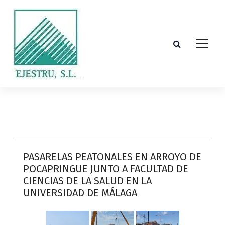
S
k
i
p
t
o
c
o
Diseño, cálculo, suministro y montaje de estructuras de madera laminada encolada
n
t
e
n
t
PASARELAS PEATONALES EN ARROYO DE
POCAPRINGUE JUNTO A FACULTAD DE
CIENCIAS DE LA SALUD EN LA
UNIVERSIDAD DE MÁLAGA