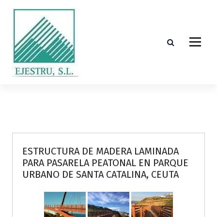
S
k
i
p
t
o
c
o
Diseño, cálculo, suministro y montaje de estructuras de madera laminada encolada
n
t
e
n
t
ESTRUCTURA DE MADERA LAMINADA
PARA PASARELA PEATONAL EN PARQUE
URBANO DE SANTA CATALINA, CEUTA