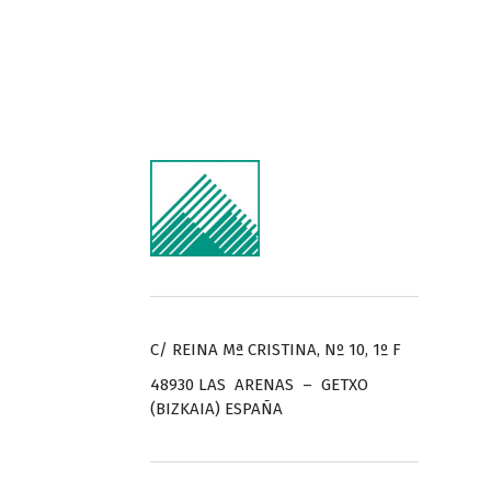
C/ REINA Mª CRISTINA, Nº 10, 1º F
48930 LAS ARENAS – GETXO
(BIZKAIA) ESPAÑA