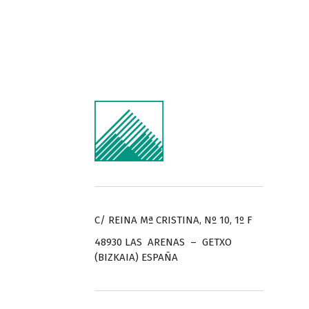
C/ REINA Mª CRISTINA, Nº 10, 1º F
48930 LAS ARENAS – GETXO
(BIZKAIA) ESPAÑA