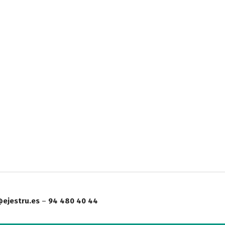
ejestru.es
–
94 480 40 44