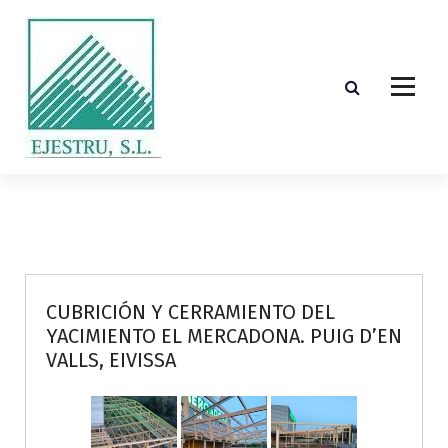
S
k
i
p
t
o
c
o
Diseño, cálculo, suministro y montaje de estructuras de madera laminada encolada
n
t
e
n
t
CUBRICIÓN Y CERRAMIENTO DEL
YACIMIENTO EL MERCADONA. PUIG D’EN
VALLS, EIVISSA