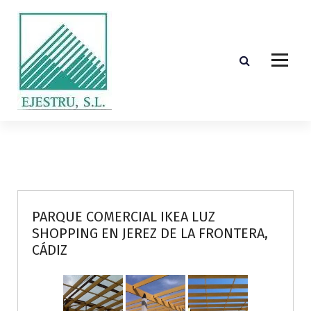
S
k
i
p
t
o
c
o
Diseño, cálculo, suministro y montaje de estructuras de madera laminada encolada
n
t
e
n
t
PARQUE COMERCIAL IKEA LUZ
SHOPPING EN JEREZ DE LA FRONTERA,
CÁDIZ