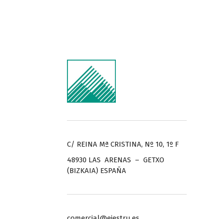
C/ REINA Mª CRISTINA, Nº 10, 1º F
48930 LAS ARENAS – GETXO
(BIZKAIA) ESPAÑA
comercial@ejestru.es