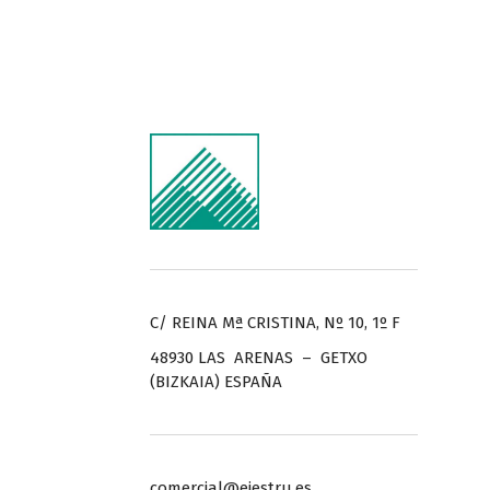
C/ REINA Mª CRISTINA, Nº 10, 1º F
48930 LAS ARENAS – GETXO
(BIZKAIA) ESPAÑA
comercial@ejestru.es