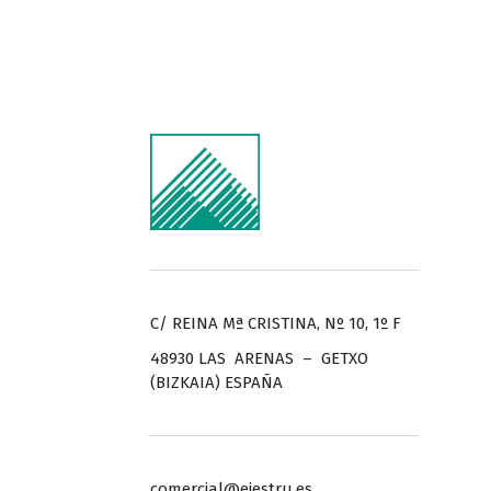
C/ REINA Mª CRISTINA, Nº 10, 1º F
48930 LAS ARENAS – GETXO
(BIZKAIA) ESPAÑA
comercial@ejestru.es