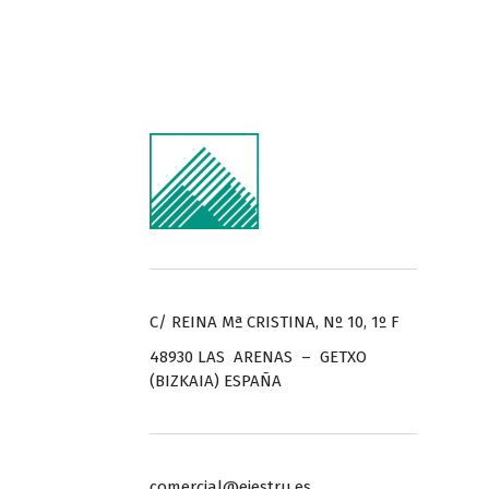
C/ REINA Mª CRISTINA, Nº 10, 1º F
48930 LAS ARENAS – GETXO
(BIZKAIA) ESPAÑA
comercial@ejestru.es