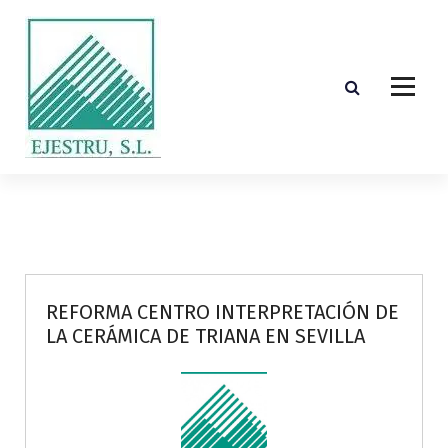
S
k
i
p
t
o
c
o
Diseño, cálculo, suministro y montaje de estructuras de madera laminada encolada
n
t
e
n
t
REFORMA CENTRO INTERPRETACIÓN DE
LA CERÁMICA DE TRIANA EN SEVILLA