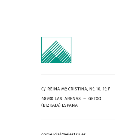
C/ REINA Mª CRISTINA, Nº 10, 1º F
48930 LAS ARENAS – GETXO
(BIZKAIA) ESPAÑA
comercial@ejestru.es