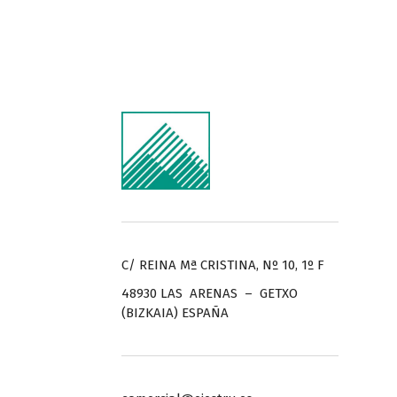
C/ REINA Mª CRISTINA, Nº 10, 1º F
48930 LAS ARENAS – GETXO
(BIZKAIA) ESPAÑA