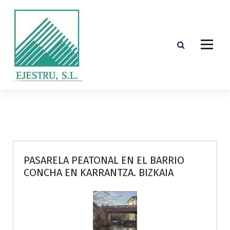
S
k
i
p
t
o
c
o
Diseño, cálculo, suministro y montaje de estructuras de madera laminada encolada
n
t
e
n
t
PASARELA PEATONAL EN EL BARRIO
CONCHA EN KARRANTZA. BIZKAIA