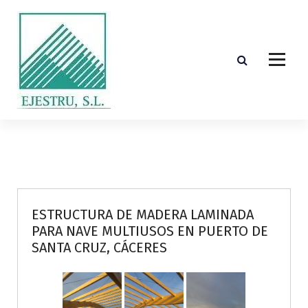
S
k
i
p
t
o
c
o
Diseño, cálculo, suministro y montaje de estructuras de madera laminada encolada
n
t
e
n
t
ESTRUCTURA DE MADERA LAMINADA
PARA NAVE MULTIUSOS EN PUERTO DE
SANTA CRUZ, CÁCERES