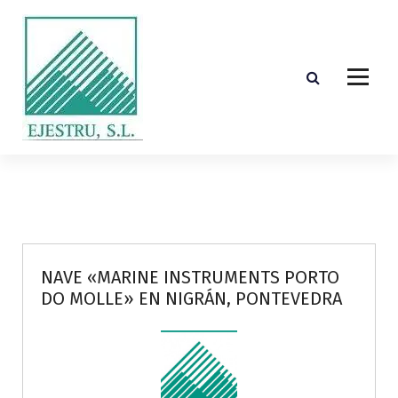
S
k
i
p
t
o
c
o
Diseño, cálculo, suministro y montaje de estructuras de madera laminada encolada
n
t
e
n
t
NAVE «MARINE INSTRUMENTS PORTO
DO MOLLE» EN NIGRÁN, PONTEVEDRA