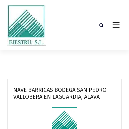
S
k
i
p
t
o
c
o
Diseño, cálculo, suministro y montaje de estructuras de madera laminada encolada
n
t
e
n
t
NAVE BARRICAS BODEGA SAN PEDRO
VALLOBERA EN LAGUARDIA, ÁLAVA