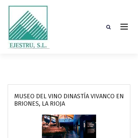
S
k
i
p
t
o
c
o
Diseño, cálculo, suministro y montaje de estructuras de madera laminada encolada
n
t
e
n
t
MUSEO DEL VINO DINASTÍA VIVANCO EN
BRIONES, LA RIOJA