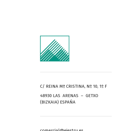
C/ REINA Mª CRISTINA, Nº 10, 1º F
48930 LAS ARENAS – GETXO
(BIZKAIA) ESPAÑA
comercial@ejestru.es