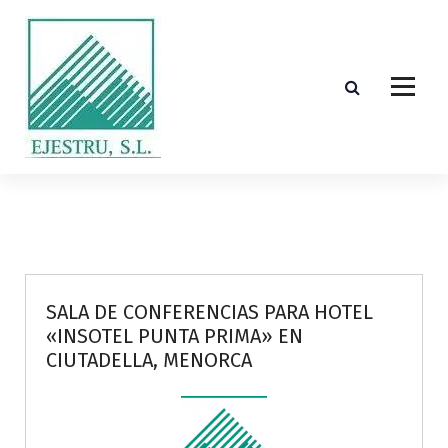
S
k
i
p
t
o
c
o
Diseño, cálculo, suministro y montaje de estructuras de madera laminada encolada
n
t
e
n
t
SALA DE CONFERENCIAS PARA HOTEL
«INSOTEL PUNTA PRIMA» EN
CIUTADELLA, MENORCA