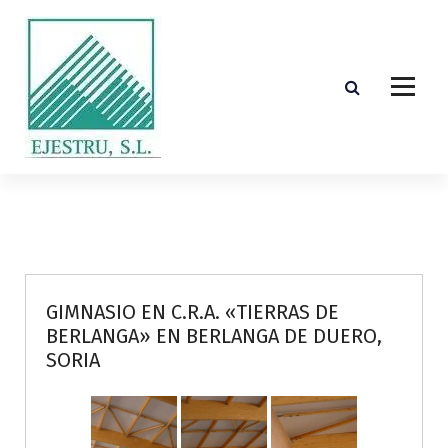
S
k
i
p
t
o
c
o
Diseño, cálculo, suministro y montaje de estructuras de madera laminada encolada
n
t
e
n
t
GIMNASIO EN C.R.A. «TIERRAS DE
BERLANGA» EN BERLANGA DE DUERO,
SORIA