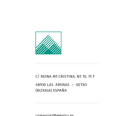
C/ REINA Mª CRISTINA, Nº 10, 1º F
48930 LAS ARENAS – GETXO
(BIZKAIA) ESPAÑA
comercial@ejestru.es