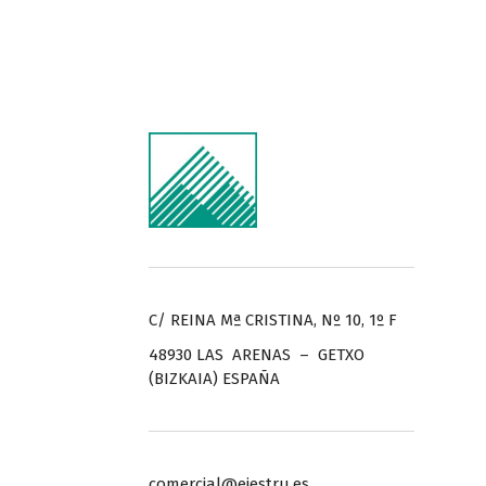
C/ REINA Mª CRISTINA, Nº 10, 1º F
48930 LAS ARENAS – GETXO
(BIZKAIA) ESPAÑA
comercial@ejestru.es