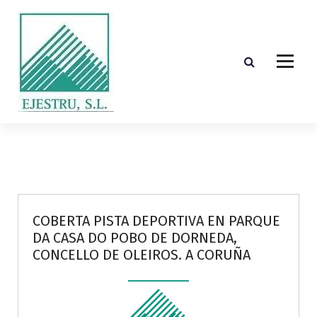
S
k
i
p
t
o
c
o
Diseño, cálculo, suministro y montaje de estructuras de madera laminada encolada
n
t
e
n
t
COBERTA PISTA DEPORTIVA EN PARQUE
DA CASA DO POBO DE DORNEDA,
CONCELLO DE OLEIROS. A CORUÑA