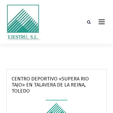
S
k
i
p
t
o
c
o
Diseño, cálculo, suministro y montaje de estructuras de madera laminada encolada
n
t
e
n
t
CENTRO DEPORTIVO «SUPERA RIO
TAJO» EN TALAVERA DE LA REINA,
TOLEDO