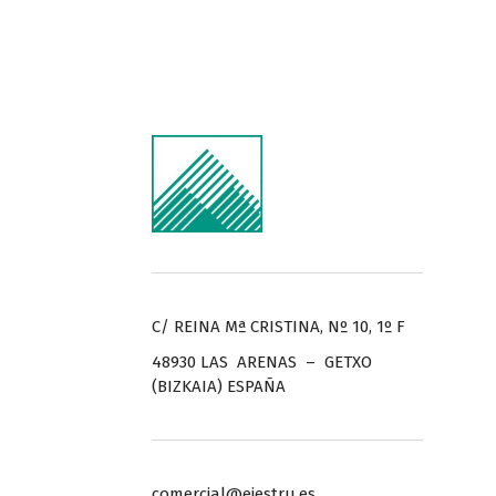
C/ REINA Mª CRISTINA, Nº 10, 1º F
48930 LAS ARENAS – GETXO
(BIZKAIA) ESPAÑA
comercial@ejestru.es