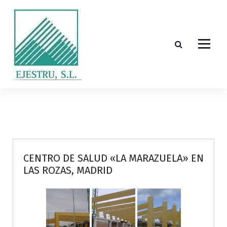
S
k
i
p
t
o
c
o
Diseño, cálculo, suministro y montaje de estructuras de madera laminada encolada
n
t
e
n
t
CENTRO DE SALUD «LA MARAZUELA» EN
LAS ROZAS, MADRID