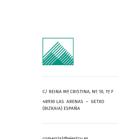
C/ REINA Mª CRISTINA, Nº 10, 1º F
48930 LAS ARENAS – GETXO
(BIZKAIA) ESPAÑA
comercial@ejestru.es