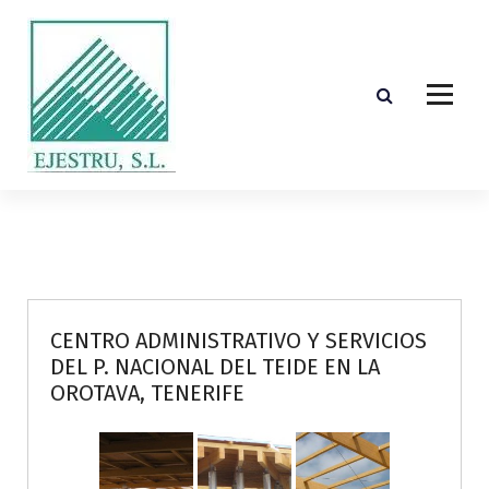
S
k
i
p
t
o
c
o
Diseño, cálculo, suministro y montaje de estructuras de madera laminada encolada
n
t
e
n
t
CENTRO ADMINISTRATIVO Y SERVICIOS
DEL P. NACIONAL DEL TEIDE EN LA
OROTAVA, TENERIFE