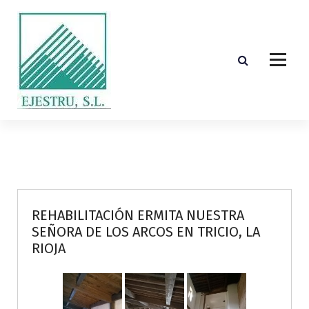
S
k
i
p
t
o
c
o
Diseño, cálculo, suministro y montaje de estructuras de madera laminada encolada
n
t
e
n
t
REHABILITACIÓN ERMITA NUESTRA
SEÑORA DE LOS ARCOS EN TRICIO, LA
RIOJA