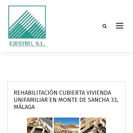
S
k
i
p
t
o
c
o
Diseño, cálculo, suministro y montaje de estructuras de madera laminada encolada
n
t
e
n
t
REHABILITACIÓN CUBIERTA VIVIENDA
UNIFAMILIAR EN MONTE DE SANCHA 33,
MÁLAGA