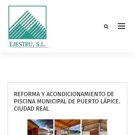
S
k
i
p
t
o
c
o
Diseño, cálculo, suministro y montaje de estructuras de madera laminada encolada
n
t
e
n
t
REFORMA Y ACONDICIONAMIENTO DE
PISCINA MUNICIPAL DE PUERTO LÁPICE.
CIUDAD REAL