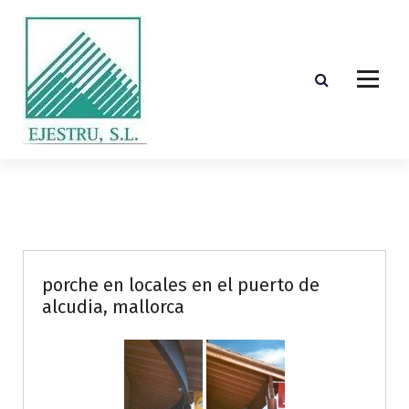
S
k
i
p
t
o
c
o
Diseño, cálculo, suministro y montaje de estructuras de madera laminada encolada
n
t
e
n
t
porche en locales en el puerto de
alcudia, mallorca