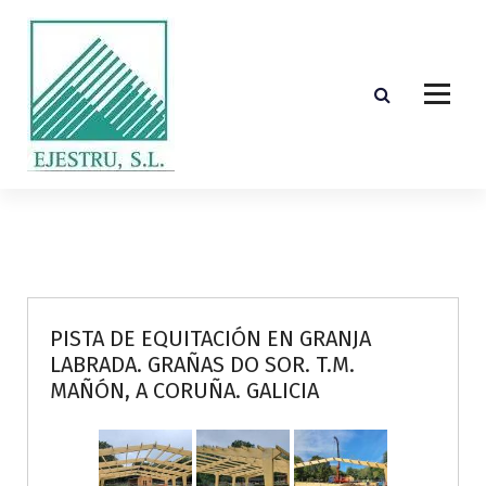
S
k
i
p
t
o
c
o
Diseño, cálculo, suministro y montaje de estructuras de madera laminada encolada
n
t
e
n
t
PISTA DE EQUITACIÓN EN GRANJA
LABRADA. GRAÑAS DO SOR. T.M.
MAÑÓN, A CORUÑA. GALICIA