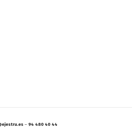
ejestru.es
–
94 480 40 44