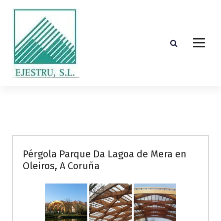
S
k
i
p
t
o
c
o
Diseño, cálculo, suministro y montaje de estructuras de madera laminada encolada
n
t
e
n
t
Pérgola Parque Da Lagoa de Mera en
Oleiros, A Coruña