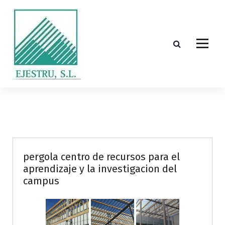
S
k
i
p
t
o
c
o
Diseño, cálculo, suministro y montaje de estructuras de madera laminada encolada
n
t
e
n
t
pergola centro de recursos para el
aprendizaje y la investigacion del
campus