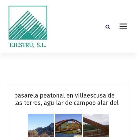
S
k
i
p
t
o
c
o
Diseño, cálculo, suministro y montaje de estructuras de madera laminada encolada
n
t
e
n
t
pasarela peatonal en villaescusa de
las torres, aguilar de campoo alar del