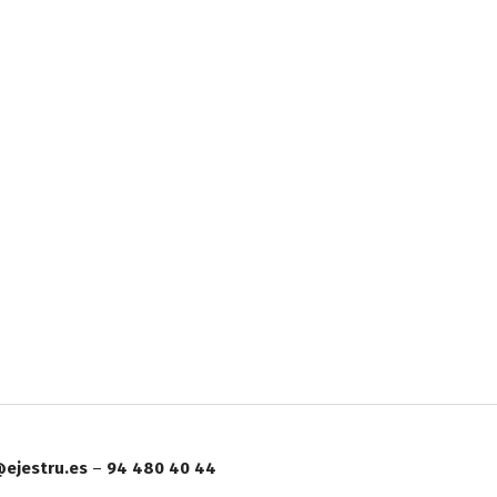
ejestru.es
–
94 480 40 44