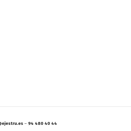
ejestru.es
–
94 480 40 44