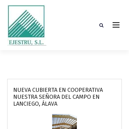
S
k
i
p
t
o
c
o
Diseño, cálculo, suministro y montaje de estructuras de madera laminada encolada
n
t
e
n
t
NUEVA CUBIERTA EN COOPERATIVA
NUESTRA SEÑORA DEL CAMPO EN
LANCIEGO, ÁLAVA