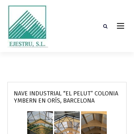
S
k
i
p
t
o
c
o
Diseño, cálculo, suministro y montaje de estructuras de madera laminada encolada
n
t
e
n
t
NAVE INDUSTRIAL “EL PELUT” COLONIA
YMBERN EN ORÍS, BARCELONA