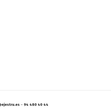
ejestru.es
–
94 480 40 44