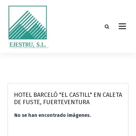
S
k
i
p
t
o
c
o
Diseño, cálculo, suministro y montaje de estructuras de madera laminada encolada
n
t
e
n
t
HOTEL BARCELÓ "EL CASTILL" EN CALETA
DE FUSTE, FUERTEVENTURA
No se han encontrado imágenes.