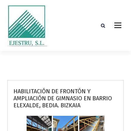
S
k
i
p
t
o
c
o
Diseño, cálculo, suministro y montaje de estructuras de madera laminada encolada
n
t
e
n
t
HABILITACIÓN DE FRONTÓN Y
AMPLIACIÓN DE GIMNASIO EN BARRIO
ELEXALDE, BEDIA. BIZKAIA