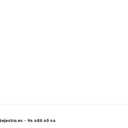
ejestru.es
–
94 480 40 44