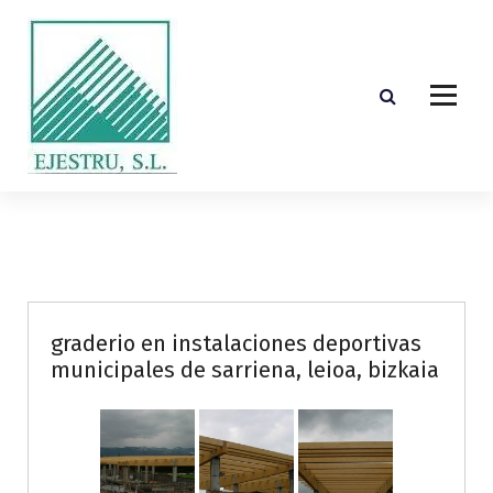
S
k
i
p
t
o
c
o
Diseño, cálculo, suministro y montaje de estructuras de madera laminada encolada
n
t
e
n
t
graderio en instalaciones deportivas
municipales de sarriena, leioa, bizkaia